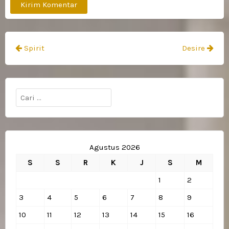
Navigasi
Spirit
Desire
pos
Cari
untuk:
Agustus 2026
S
S
R
K
J
S
M
1
2
3
4
5
6
7
8
9
10
11
12
13
14
15
16