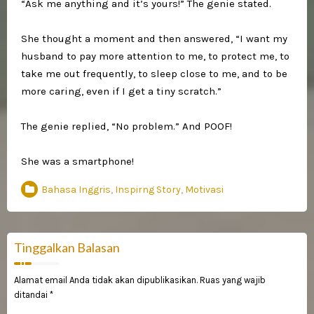
“Ask me anything and it’s yours!” The genie stated. ⁣
She thought a moment and then answered, “I want my
husband to pay more attention to me, to protect me, to
take me out frequently, to sleep close to me, and to be
more caring, even if I get a tiny scratch.”⁣
The genie replied, “No problem.” And POOF! ⁣
She was a smartphone!
Bahasa Inggris
,
Inspirng Story
,
Motivasi
Tinggalkan Balasan
Alamat email Anda tidak akan dipublikasikan.
Ruas yang wajib
ditandai
*