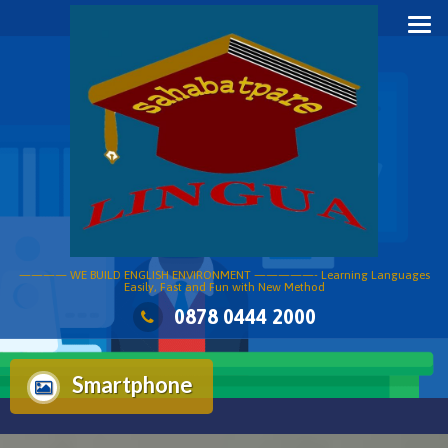
Skip
to
content
———— WE BUILD ENGLISH ENVIRONMENT —————- Learning Languages
Easily, Fast and Fun with New Method
0878 0444 2000
Smartphone