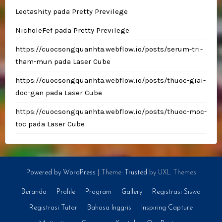
Leotashity
pada
Pretty Previlege
NicholeFef
pada
Pretty Previlege
https://cuocsongquanhta.webflow.io/posts/serum-tri-
tham-mun
pada
Laser Cube
https://cuocsongquanhta.webflow.io/posts/thuoc-giai-
doc-gan
pada
Laser Cube
https://cuocsongquanhta.webflow.io/posts/thuoc-moc-
toc
pada
Laser Cube
Powered by WordPress
|
Theme:
Trusted
by UXL Themes
Beranda
Profile
Program
Gallery
Registrasi Siswa
Registrasi Tutor
Bahasa Inggris
Inspiring Capture