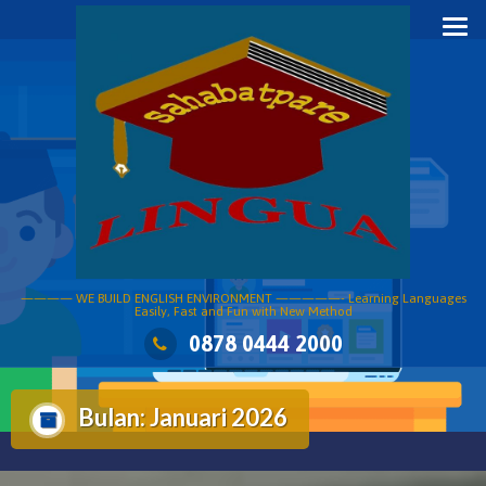
Skip
to
content
———— WE BUILD ENGLISH ENVIRONMENT —————- Learning Languages
Easily, Fast and Fun with New Method
0878 0444 2000
Bulan:
Januari 2026