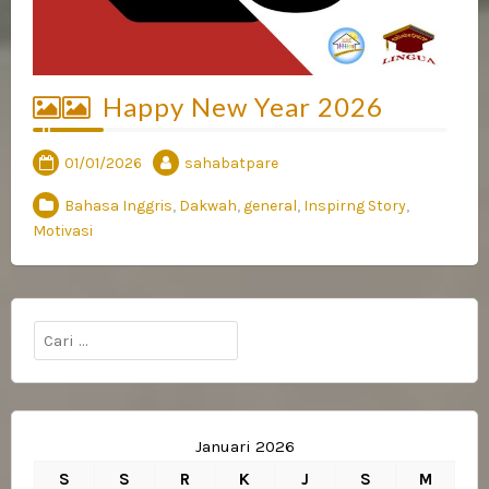
Happy New Year 2026
01/01/2026
sahabatpare
Bahasa Inggris
,
Dakwah
,
general
,
Inspirng Story
,
Motivasi
Cari
untuk:
Januari 2026
S
S
R
K
J
S
M