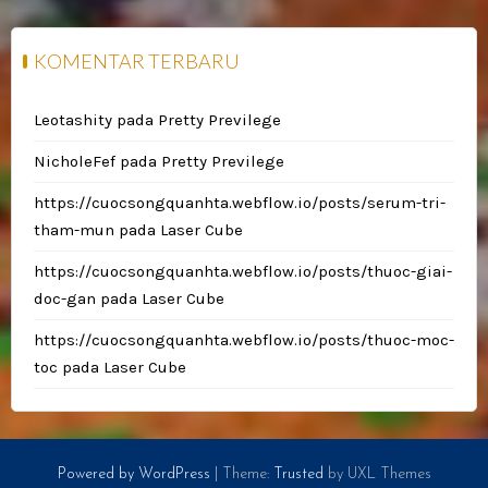
KOMENTAR TERBARU
Leotashity
pada
Pretty Previlege
NicholeFef
pada
Pretty Previlege
https://cuocsongquanhta.webflow.io/posts/serum-tri-
tham-mun
pada
Laser Cube
https://cuocsongquanhta.webflow.io/posts/thuoc-giai-
doc-gan
pada
Laser Cube
https://cuocsongquanhta.webflow.io/posts/thuoc-moc-
toc
pada
Laser Cube
Powered by WordPress
|
Theme:
Trusted
by UXL Themes