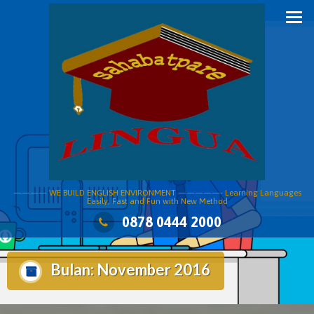
Skip
to
content
———— WE BUILD ENGLISH ENVIRONMENT —————- Learning Languages
Easily, Fast and Fun with New Method
0878 0444 2000
Bulan:
November 2016