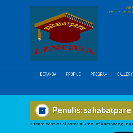
Skip
———— WE BU
to
Learning Langua
content
BERANDA
PROFILE
PROGRAM
GALLERY
Penulis:
sahabatpare
a team consist of some alumni of kampoeng ingg