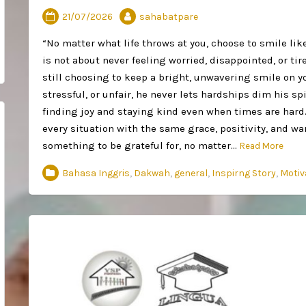
21/07/2026
sahabatpare
“No matter what life throws at you, choose to smile li
is not about never feeling worried, disappointed, or tir
still choosing to keep a bright, unwavering smile on y
stressful, or unfair, he never lets hardships dim his spir
finding joy and staying kind even when times are hard.
every situation with the same grace, positivity, and w
something to be grateful for, no matter…
Read More
Bahasa Inggris
,
Dakwah
,
general
,
Inspirng Story
,
Motiv