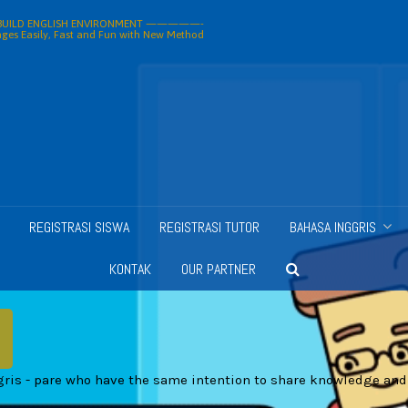
ILD ENGLISH ENVIRONMENT —————-
ges Easily, Fast and Fun with New Method
REGISTRASI SISWA
REGISTRASI TUTOR
BAHASA INGGRIS
KONTAK
OUR PARTNER
ris - pare who have the same intention to share knowledge and