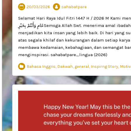
20/03/2026
sahabatpare
Selamat Hari Raya Idul Fitri 1447 H / 2026 M Kami mengucapkan:نَّا وَمِنْكُمْ صَالِحَ الأَعْمَالِ، كُلُّ
عَامٍ وَأَنْتُمْ بِخَيْرٍSemoga Allah Swt. menerima amal ibadah kita semua, melimpahkan keberkahan, serta
menjadikan kita insan yang lebih baik. Di hari yang s
atas segala khilaf dan kekurangan dalam setiap karya
membawa kedamaian, kebahagiaan, dan semangat baru 
menginspirasi. sahabatpare_lingua (2026)
Bahasa Inggris
,
Dakwah
,
general
,
Inspirng Story
,
Motiv