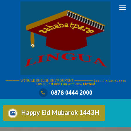
Skip
to
content
———— WE BUILD ENGLISH ENVIRONMENT —————- Learning Languages
Easily, Fast and Fun with New Method
0878 0444 2000
Happy Eid Mubarok 1443H