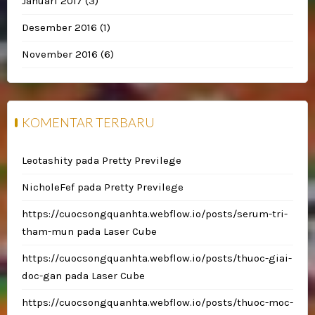
Januari 2017
(3)
Desember 2016
(1)
November 2016
(6)
KOMENTAR TERBARU
Leotashity
pada
Pretty Previlege
NicholeFef
pada
Pretty Previlege
https://cuocsongquanhta.webflow.io/posts/serum-tri-
tham-mun
pada
Laser Cube
https://cuocsongquanhta.webflow.io/posts/thuoc-giai-
doc-gan
pada
Laser Cube
https://cuocsongquanhta.webflow.io/posts/thuoc-moc-