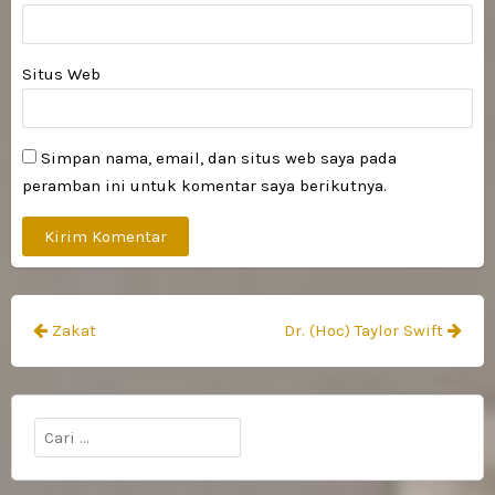
Situs Web
Simpan nama, email, dan situs web saya pada
peramban ini untuk komentar saya berikutnya.
Navigasi
Zakat
Dr. (Hoc) Taylor Swift
pos
Cari
untuk: