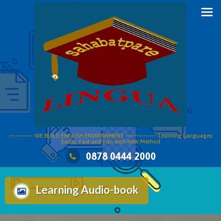
Skip
to
content
———— WE BUILD ENGLISH ENVIRONMENT —————- Learning Languages
Easily, Fast and Fun with New Method
0878 0444 2000
Learning Audio-book