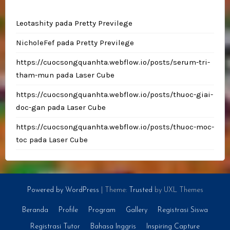
Leotashity
pada
Pretty Previlege
NicholeFef
pada
Pretty Previlege
https://cuocsongquanhta.webflow.io/posts/serum-tri-
tham-mun
pada
Laser Cube
https://cuocsongquanhta.webflow.io/posts/thuoc-giai-
doc-gan
pada
Laser Cube
https://cuocsongquanhta.webflow.io/posts/thuoc-moc-
toc
pada
Laser Cube
Powered by WordPress
|
Theme:
Trusted
by UXL Themes
Beranda
Profile
Program
Gallery
Registrasi Siswa
Registrasi Tutor
Bahasa Inggris
Inspiring Capture