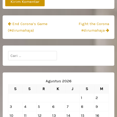
Navigasi
End Corona’s Game
Fight the Corona
pos
(#dirumahaja)
#dirumahaja
Cari
untuk:
Agustus 2026
S
S
R
K
J
S
M
1
2
3
4
5
6
7
8
9
10
11
12
13
14
15
16