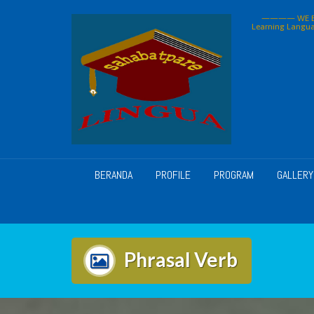
Skip
———— WE BU
to
Learning Langua
content
BERANDA
PROFILE
PROGRAM
GALLERY
Phrasal Verb