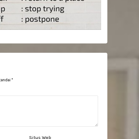
tandai
*
Situs Web