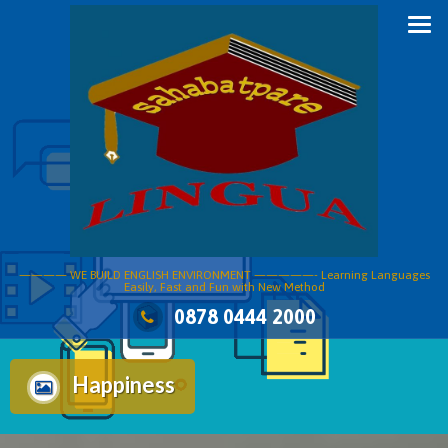
Skip
to
content
———— WE BUILD ENGLISH ENVIRONMENT —————- Learning Languages
Easily, Fast and Fun with New Method
0878 0444 2000
Happiness