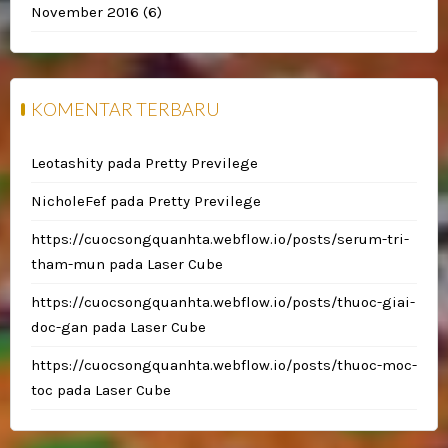
November 2016
(6)
KOMENTAR TERBARU
Leotashity
pada
Pretty Previlege
NicholeFef
pada
Pretty Previlege
https://cuocsongquanhta.webflow.io/posts/serum-tri-
tham-mun
pada
Laser Cube
https://cuocsongquanhta.webflow.io/posts/thuoc-giai-
doc-gan
pada
Laser Cube
https://cuocsongquanhta.webflow.io/posts/thuoc-moc-
toc
pada
Laser Cube