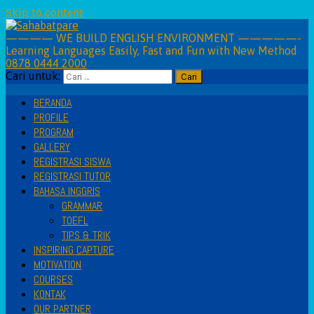
Skip to content
———— WE BUILD ENGLISH ENVIRONMENT —————-
Learning Languages Easily, Fast and Fun with New Method
0878 0444 2000
Cari untuk:
BERANDA
PROFILE
PROGRAM
GALLERY
REGISTRASI SISWA
REGISTRASI TUTOR
BAHASA INGGRIS
GRAMMAR
TOEFL
TIPS & TRIK
INSPIRING CAPTURE
MOTIVATION
COURSES
KONTAK
OUR PARTNER