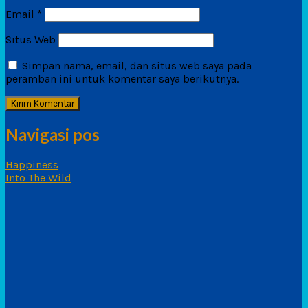
Email
*
Situs Web
Simpan nama, email, dan situs web saya pada
peramban ini untuk komentar saya berikutnya.
Navigasi pos
Happiness
Into The Wild