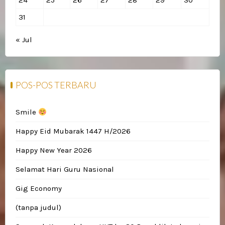
24
25
26
27
28
29
30
31
« Jul
POS-POS TERBARU
Smile
Happy Eid Mubarak 1447 H/2026
Happy New Year 2026
Selamat Hari Guru Nasional
Gig Economy
(tanpa judul)