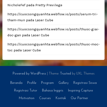
NicholeFef
pada
Pretty Previlege
https://cuocsongquanhta.webflow.io/posts/serum-tri-
tham-mun
pada
Laser Cube
https://cuocsongquanhta.webflow.io/posts/thuoc-giai-
doc-gan
pada
Laser Cube
https://cuocsongquanhta.webflow.io/posts/thuoc-moc-
toc
pada
Laser Cube
Powered by WordPress
|
Theme:
Trusted
by UXL Themes
Beranda
Profile
Program
Gallery
Registrasi Siswa
Registrasi Tutor
Bahasa Inggris
Inspiring Capture
Motivation
Courses
Kontak
Our Partner