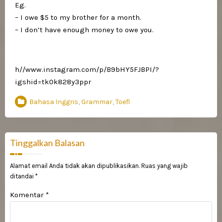
Eg.
– I owe $5 to my brother for a month.
– I don’t have enough money to owe you.
h//www.instagram.com/p/B9bHY5FJBPI/?
igshid=tk0k828y3ppr
Bahasa Inggris
,
Grammar
,
Toefl
Tinggalkan Balasan
Alamat email Anda tidak akan dipublikasikan.
Ruas yang wajib
ditandai
*
Komentar
*