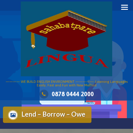
Skip
to
content
———— WE BUILD ENGLISH ENVIRONMENT —————- Learning Languages
Easily, Fast and Fun with New Method
0878 0444 2000
Lend – Borrow – Owe